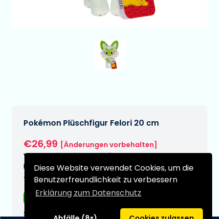
Pokémon Plüschfigur Felori 20 cm
€26,99
[Änderungen vorbehalten]
Voraussichtliches Lieferdatum:
N/A
Diese Website verwendet Cookies, um die
Benutzerfreundlichkeit zu verbessern
Typ:
Erklärung zum Datenschutz
Plüsche
Serie:
Abfälle (8s)
Cookies zulassen