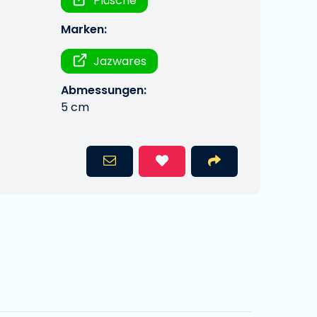
Plüsche
Marken:
Jazwares
Abmessungen:
5 cm