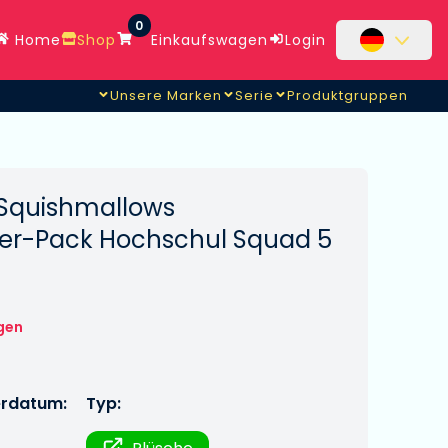
0
Home
Shop
Einkaufswagen
Login
Unsere Marken
Serie
Produktgruppen
i Squishmallows
6er-Pack Hochschul Squad 5
gen
erdatum:
Typ: