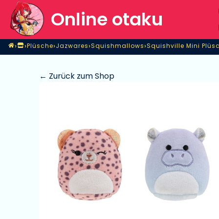
Online otaku
Home
›
›
›
›
›
Plüsche
Jazwares
Squishmallows
Shop
Plüsche
Jazwares
Squishmallows
Squishville Mini Plü
← Zurück zum Shop