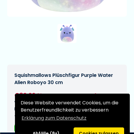
Squishmallows Plüschfigur Purple Water
Alien Roboyo 30 cm
€30,99
[Änderungen vorbehalten]
Diese Website verwendet Cookies, um die
Voraussichtliches Lieferdatum:
N/A
Benutzerfreundlichkeit zu verbessern
Typ:
Erklärung zum Datenschutz
Plüsche
Abfälle (8s)
Cookies zulassen