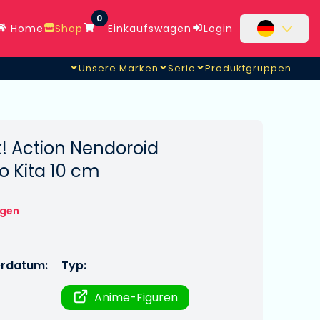
0
Home
Shop
Einkaufswagen
Login
Unsere Marken
Serie
Produktgruppen
! Action Nendoroid
o Kita 10 cm
ngen
erdatum:
Typ:
Anime-Figuren