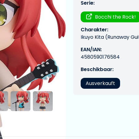
Serie:
Bocchi the Rock!
Charakter:
Ikuyo Kita (Runaway Gui
EAN/IAN:
4580590176584
Beschikbaar:
Ausverkauft