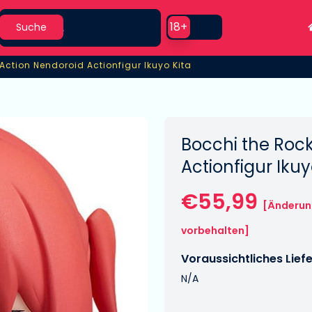
Search
Use setting
18+
Suche
Action Nendoroid Actionfigur Ikuyo Kita
Action Nendoroid Actionfigur Ikuyo Kita
Bocchi the Rock
Actionfigur Ikuy
€55,99
[Änderu
vorbehalten]
Voraussichtliches Lief
N/A