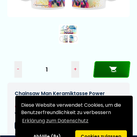
-
+
Chainsaw Man Keramiktasse Power
Diese Website verwendet Cookies, um die
€23,99
Benutzerfreundlichkeit zu verbessern
Voraussichtliches Lieferdatum:
Erklärung zum Datenschutz
05-09-2026
Typ:
Abfälle (8s)
Cookies zulassen