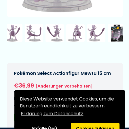
Pokémon Select Actionfigur Mewtu 15 cm
€36,99
[Änderungen vorbehalten]
Voraussichtliches Lieferdatum:
Diese Website verwendet Cookies, um die
N/A
Benutzerfreundlichkeit zu verbessern
Typ:
Erklärung zum Datenschutz
Anime-Figuren
Serie:
Abfälle (8s)
Cookies zulassen