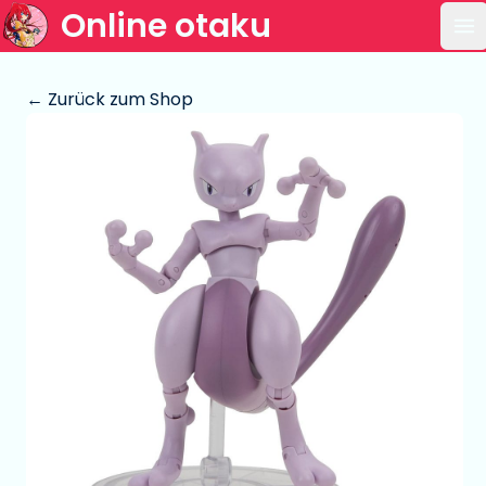
Online otaku
Ha
← Zurück zum Shop