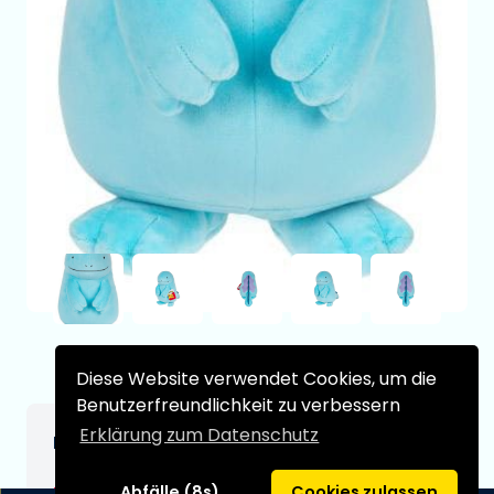
Diese Website verwendet Cookies, um die
Benutzerfreundlichkeit zu verbessern
Erklärung zum Datenschutz
Pokémon Plüschfigur Morlord 30 cm
€32,99
[Änderungen vorbehalten]
Abfälle (8s)
Cookies zulassen