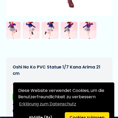
Oshi No Ko PVC Statue 1/7 Kana Arima 21
cm
€199,99
[Änderungen vorbehalten]
Diese Website verwendet Cookies, um die
Benutzerfreundlichkeit zu verbessern
Kostenloser Versand
Erklärung zum Datenschutz
Voraussichtliches Lieferdatum:
N/A
Abfälle (8s)
Cookies zulassen