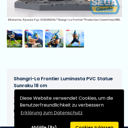
Shangri-La Frontier Luminasta PVC Statue
Sunraku 18 cm
€26,99
Diese Website verwendet Cookies, um die
[Änderungen vorbehalten]
Voraussichtliches Lieferdatum:
Benutzerfreundlichkeit zu verbessern
N/A
Erklärung zum Datenschutz
Typ:
Abfälle (8s)
Cookies zulassen