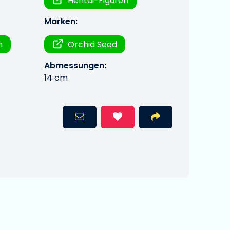
Hentai-Figuren
Marken:
n
Orchid Seed
Abmessungen:
14 cm