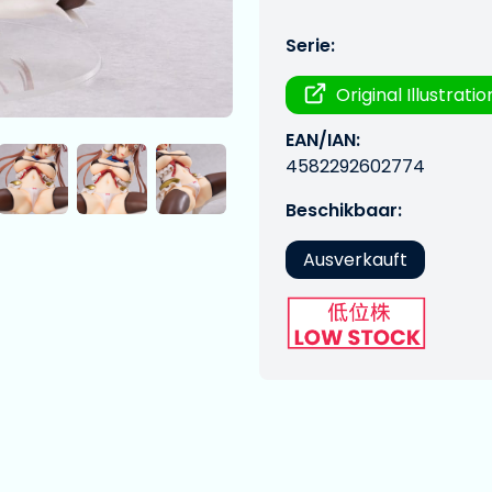
Serie:
Original Illustratio
EAN/IAN:
4582292602774
Beschikbaar:
Ausverkauft