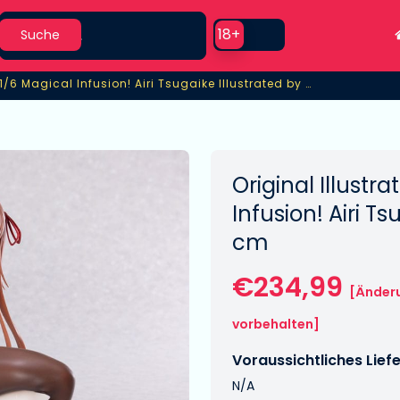
Search
Use setting
18+
Suche
Statue 1/6 Magical Infusion! Airi Tsugaike Illustrated by Momi
1/6 Magical Infusion! Airi Tsugaike Illustrated by Momi
Original Illustr
Infusion! Airi T
cm
€234,99
[Änder
vorbehalten]
Voraussichtliches Lief
N/A