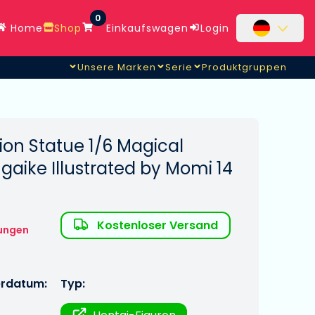
0
Home
Shop
Einkaufswagen
Login
Unsere Marken
Serie
Produktgruppen
ation Statue 1/6 Magical
sugaike Illustrated by Momi 14
Kostenloser Versand
ungen
erdatum:
Typ: