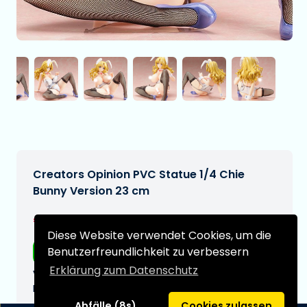
Creators Opinion PVC Statue 1/4 Chie
Bunny Version 23 cm
€364,95
[Änderungen vorbehalten]
Diese Website verwendet Cookies, um die
Benutzerfreundlichkeit zu verbessern
Kostenloser Versand
Erklärung zum Datenschutz
Voraussichtliches Lieferdatum:
N/A
Abfälle (8s)
Cookies zulassen