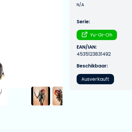
N/A
Serie:
Yu-Gi-Oh
EAN/IAN:
4535123831492
Beschikbaar:
Ausverkauft