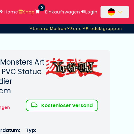
0
Home
Shop
Einkaufswagen
Login
Unsere Marken
Serie
Produktgruppen
Monsters Art
 PVC Statue
dier
 cm
Kostenloser Versand
ngen
erdatum:
Typ: