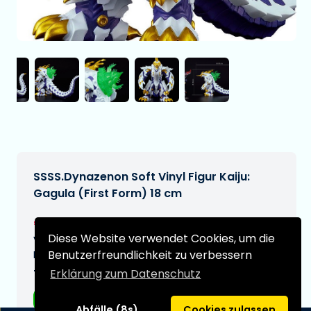
SSSS.Dynazenon Soft Vinyl Figur Kaiju:
Gagula (First Form) 18 cm
€76,95
[Änderungen vorbehalten]
Diese Website verwendet Cookies, um die
Voraussichtliches Lieferdatum:
Benutzerfreundlichkeit zu verbessern
N/A
Typ:
Erklärung zum Datenschutz
Anime-Figuren
Abfälle (8s)
Cookies zulassen