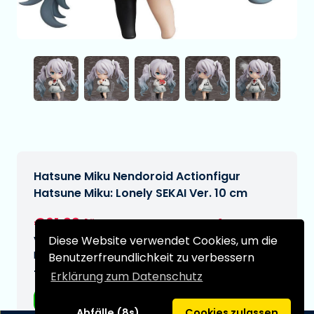
Hatsune Miku Nendoroid Actionfigur
Hatsune Miku: Lonely SEKAI Ver. 10 cm
€61,99
[Änderungen vorbehalten]
Diese Website verwendet Cookies, um die
Voraussichtliches Lieferdatum:
N/A
Benutzerfreundlichkeit zu verbessern
Typ:
Erklärung zum Datenschutz
Anime-Figuren
Abfälle (8s)
Cookies zulassen