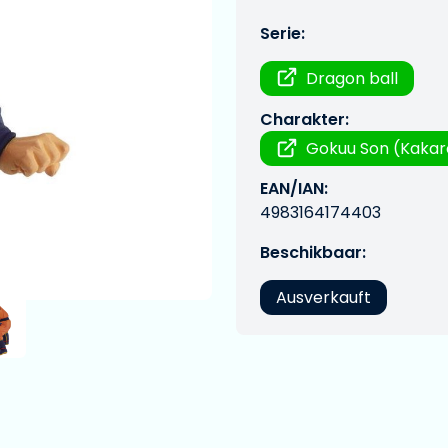
Serie:
Dragon ball
Charakter:
Gokuu Son (Kakar
EAN/IAN:
4983164174403
Beschikbaar:
Ausverkauft