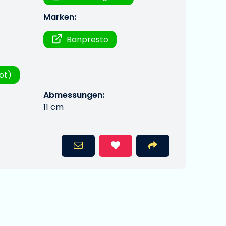
Marken:
Banpresto
ot)
Abmessungen:
11 cm