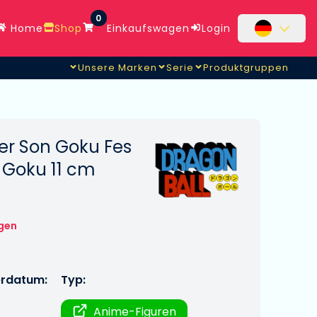
0
Home
Shop
Einkaufswagen
Login
Unsere Marken
Serie
Produktgruppen
er Son Goku Fes
 Goku 11 cm
gen
erdatum:
Typ:
Anime-Figuren