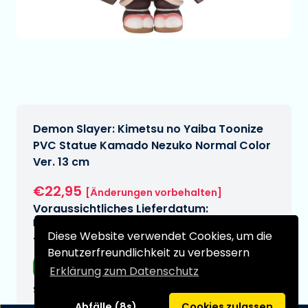
Demon Slayer: Kimetsu no Yaiba Toonize
PVC Statue Kamado Nezuko Normal Color
Ver. 13 cm
€22,95
[Änderungen vorbehalten]
Voraussichtliches Lieferdatum:
N/A
Diese Website verwendet Cookies, um die
Typ:
Benutzerfreundlichkeit zu verbessern
Anime-Figuren
Erklärung zum Datenschutz
Serie:
Abfälle (8s)
Cookies zulassen