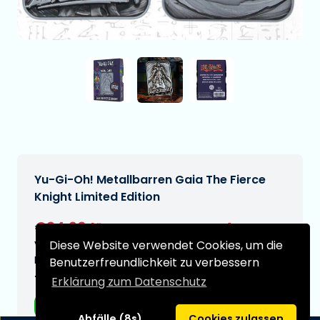
Yu-Gi-Oh! Metallbarren Gaia The Fierce
Knight Limited Edition
€24,90
[Änderungen vorbehalten]
Diese Website verwendet Cookies, um die
Voraussichtliches Lieferdatum:
N/A
Benutzerfreundlichkeit zu verbessern
Typ:
Erklärung zum Datenschutz
Accessoires
Abfälle (8s)
Cookies zulassen