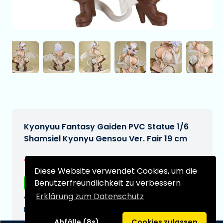
Kyonyuu Fantasy Gaiden PVC Statue 1/6
Shamsiel Kyonyu Gensou Ver. Fair 19 cm
€254,99
[Änderungen vorbehalten]
Diese Website verwendet Cookies, um die
Benutzerfreundlichkeit zu verbessern
Kostenloser Versand
Erklärung zum Datenschutz
Voraussichtliches Lieferdatum:
N/A
Abfälle (8s)
Cookies zulassen