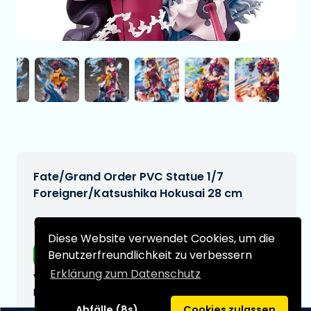
Fate/Grand Order PVC Statue 1/7
Foreigner/Katsushika Hokusai 28 cm
€399,99
[Änderungen vorbehalten]
Diese Website verwendet Cookies, um die
Benutzerfreundlichkeit zu verbessern
Kostenloser Versand
Erklärung zum Datenschutz
Voraussichtliches Lieferdatum:
N/A
Abfälle (8s)
Cookies zulassen