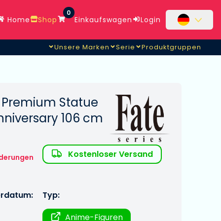
0
Home
Shop
Einkaufswagen
Login
Unsere Marken
Serie
Produktgruppen
t Premium Statue
nniversary 106 cm
Kostenloser Versand
derungen
erdatum:
Typ:
Anime-Figuren