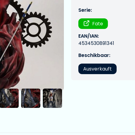
Serie:
Fate
EAN/IAN:
4534530891341
Beschikbaar:
Ausverkauft