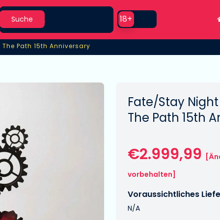
Search
Use setting
18+
Suche
 The Path 15th Anniversary
 The Path 15th Anniversary
Fate/Stay Nigh
The Path 15th A
€2.999,99
[Än
vorbehalten]
Voraussichtliches Lief
N/A