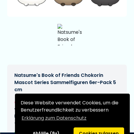
Natsume's Book of Friends Chokorin
Mascot Series Sammelfiguren 6er-Pack 5
cm
€69,99
Diese Website verwendet Cookies, um die
[Änderungen vorbehalten]
Benutzerfreundlichkeit zu verbessern
Voraussichtliches Lieferdatum:
N/A
Erklärung zum Datenschutz
Typ:
Abfälle (8s)
Cookies zulassen