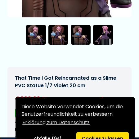
That Time I Got Reincarnated as a Slime
PVC Statue 1/7 Violet 20 cm
€299,99
[Änderungen vorbehalten]
Diese Website verwendet Cookies, um die
Kostenloser Versand
Benutzerfreundlichkeit zu verbessern
Erklärung zum Datenschutz
Voraussichtliches Lieferdatum:
N/A
Typ:
Abfälle (8s)
Cookies zulassen