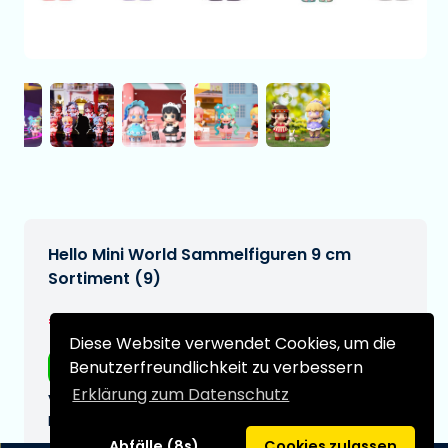
Hello Mini World Sammelfiguren 9 cm
Sortiment (9)
€169,99
[Änderungen vorbehalten]
Diese Website verwendet Cookies, um die
Benutzerfreundlichkeit zu verbessern
Kostenloser Versand
Erklärung zum Datenschutz
Voraussichtliches Lieferdatum:
N/A
Abfälle (8s)
Cookies zulassen