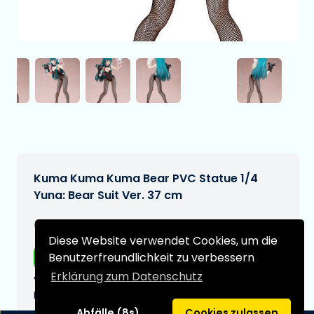
Kuma Kuma Kuma Bear PVC Statue 1/4
Yuna: Bear Suit Ver. 37 cm
€337,95
[Änderungen vorbehalten]
Diese Website verwendet Cookies, um die
Benutzerfreundlichkeit zu verbessern
Kostenloser Versand
Erklärung zum Datenschutz
Voraussichtliches Lieferdatum:
N/A
Abfälle (8s)
Cookies zulassen