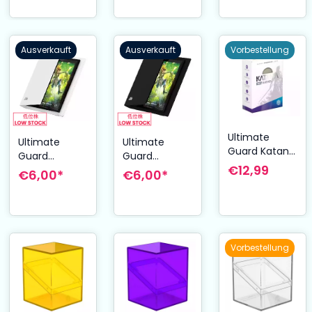
Ausverkauft
Ausverkauft
Vorbestellung
Ultimate
Ultimate
Ultimate
Guard Katana
Guard
Guard
Sleeves
€12,99
Flexxfolio 20 -
Flexxfolio 20 -
€6,00*
€6,00*
Standardgröß
2-Pocket -
2-Pocket -
e Autumn
Weiß
Schwarz
Moon (100)
Vorbestellung