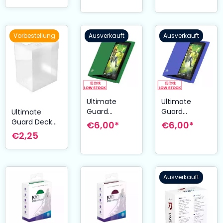
Standardgröß
e Schwarz
(100)
Vorbestellung
Ausverkauft
Ausverkauft
Ultimate
Ultimate
Guard
Guard
Ultimate
Flexxfolio 20 -
Flexxfolio 20 -
Guard Deck
€6,00*
€6,00*
2-Pocket -
2-Pocket -
Case 80+
€2,25
Grün
Blau
Standardgröß
e Transparent
Ausverkauft