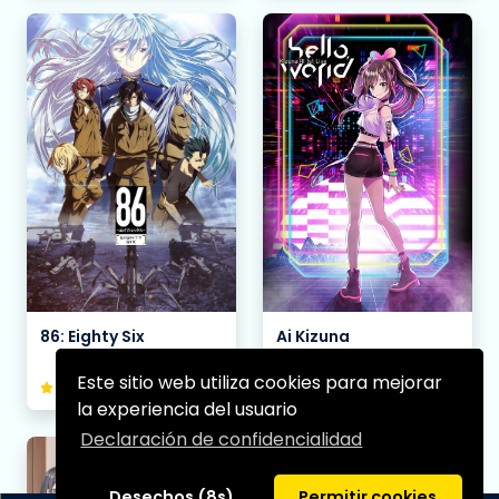
86: Eighty Six
Ai Kizuna
Este sitio web utiliza cookies para mejorar
8.35
12 products
5.32
5 products
la experiencia del usuario
Declaración de confidencialidad
Desechos (8s)
Permitir cookies