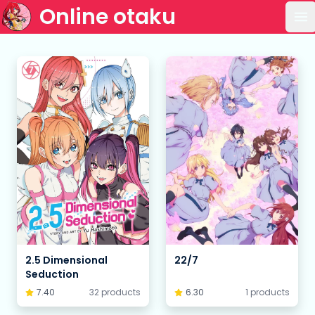
Online otaku
Ab
2.5 Dimensional
22/7
Seduction
7.40
32 products
6.30
1 products