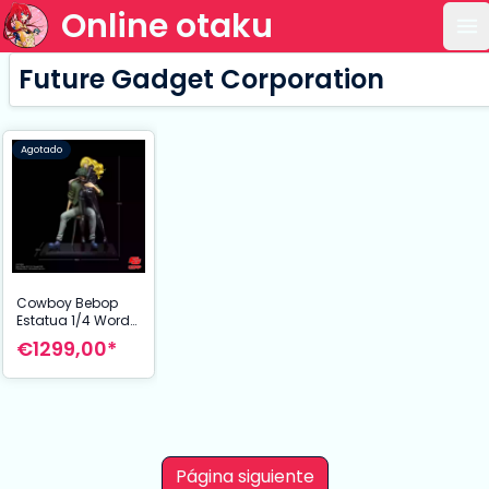
Online otaku
Ab
Future Gadget Corporation
Agotado
Cowboy Bebop
Estatua 1/4 Words
that we couldn't
€1299,00*
say 20th
Anniversary
Edition 45 cm
Página siguiente