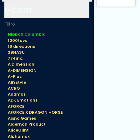
Estatua 1/6
Marcas
Sakuya
Sieglinde
wearing lapis
lazuli blue
Nippon Columbia
bunny
1000toys
costume with
16 directions
Nip Slip
39NASU
Gimmick
774inc.
System 25
A Dimension
cm
A-DIMENSION
A-Plus
ABYstyle
ACRO
Adamas
ADK Emotions
AFORCE
AFORCE X DRAGON HORSE
Aisno Games
Algernon Product
AliceGlint
Alphamax