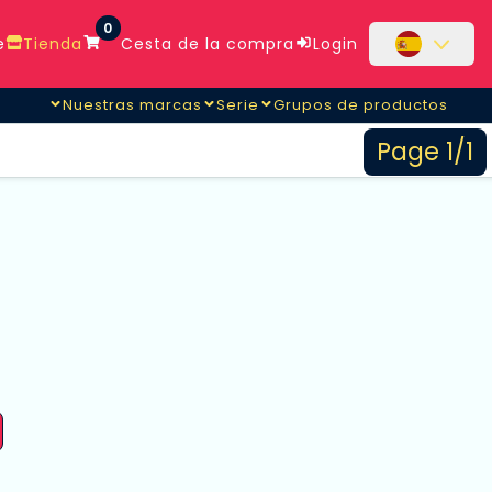
0
e
Tienda
Cesta de la compra
Login
Nuestras marcas
Serie
Grupos de productos
Page 1/1