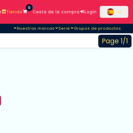
0
e
Tienda
Cesta de la compra
Login
Nuestras marcas
Serie
Grupos de productos
Page 1/1