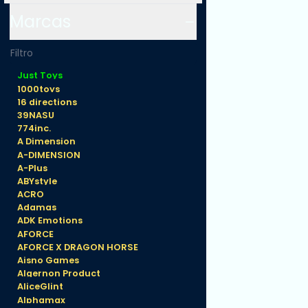
cm
Marcas
Just Toys
1000toys
16 directions
39NASU
774inc.
A Dimension
A-DIMENSION
A-Plus
ABYstyle
ACRO
Adamas
ADK Emotions
AFORCE
AFORCE X DRAGON HORSE
Aisno Games
Algernon Product
AliceGlint
Alphamax