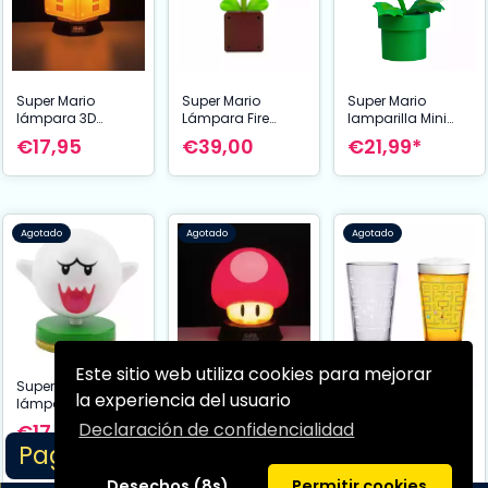
Super Mario
Super Mario
Super Mario
lámpara 3D
Lámpara Fire
lamparilla Mini
Question Block 10
Flower
Piranha Plant
€17,95
€39,00
€21,99*
cm
Agotado
Agotado
Agotado
Este sitio web utiliza cookies para mejorar
Super Mario
Super Mario
la experiencia del usuario
lámpara Icon Boo
lámpara 3D
Pac-Man: Colour
10 cm
Mushroom 10 cm
Declaración de confidencialidad
€17,99*
€18,99*
Change Glass
Page 1/1
€8,50*
Desechos (8s)
Permitir cookies