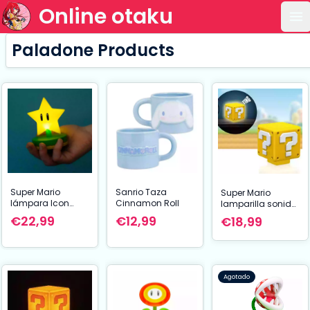
Online otaku
Ab
Paladone Products
Super Mario
Sanrio Taza
Super Mario
lámpara Icon
Cinnamon Roll
lamparilla sonido
Super Star (V2)
Question Block 8
€22,99
€12,99
€18,99
cm
Agotado