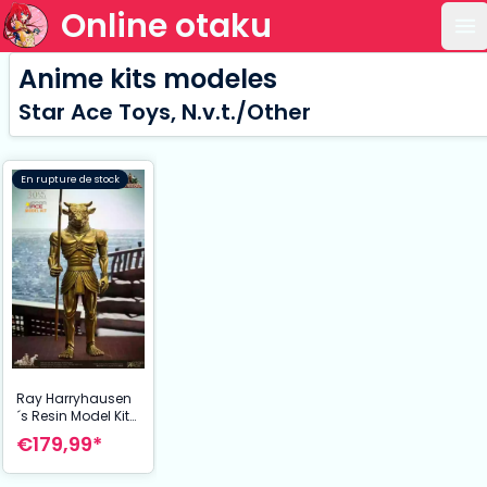
Online otaku
Ou
Anime kits modeles
Star Ace Toys, N.v.t./Other
En rupture de stock
Ray Harryhausen
´s Resin Model Kit
Minaton 30 cm
€179,99*