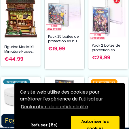
Pack 25 boîtes de
protection en PET
Pack 2 boîtes de
pour jeux
Figurine Model Kit
€19,99
protection en
PS1/Single
Miniature House
acrylique pour
CD/Dreamcast
Kanmi-dokoro
€29,99
€44,99
PS3/PS4/Blu-
(Jewel Case)
Kurihara 19 x 15
Ray/XBOX One
Games
cm
Pré-commande
Pré-commande
Ce site web utilise des cookies pour
améliorer l'expérience de l'utilisateur
Déclaration de confidentialité
Page 1/14
Autoriser les
Evoretro présentoir
Pack 25 boîtes de
Evoretro présentoir
Refuser (8s)
rotatif
protection en PET
vitrine para
cookies