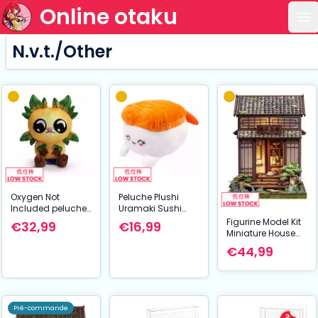
Online otaku
Ou
N.v.t./Other
Oxygen Not
Peluche Plushi
Included peluche
Uramaki Sushi
Pipsqueak
with Crevette 20
Figurine Model Kit
€32,99
€16,99
Shoulder Rider 15
cm
Miniature House
cm
Kirishima Cha-an
€44,99
19 x 14 cm
Pré-commande