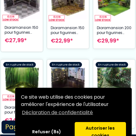
Dioramansion 150
Dioramansion 150
Dioramansion 200
pour figurines
pour figurines
pour figurines
Nendoroid et
Nendoroid et
Nendoroid et
€27,99*
€22,99*
€29,99*
Figma Office
Figma Graveyard
Figma Forest
2
En rupture de stock
En rupture de stock
En rupture de stock
Ce site web utilise des cookies pour
améliorer l'expérience de l'utilisateur
Dioramansion 150
Dioramansion 200
Dioramansion 200
Déclaration de confidentialité
pour figurines
pour figurines
pour figurines
Nendoroid et
Nendoroid et
Nendoroid et
€34,99*
€27,99*
€37,99*
Figma Bamboo
Figma Cafe
Figma Rose
Page 1/4
Forest (Daytime)
Garden
Autoriser les
Refuser (8s)
cookies