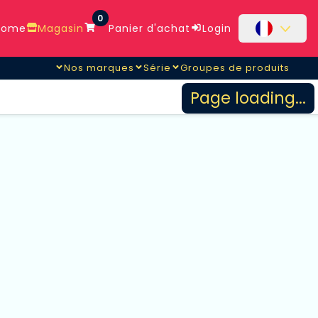
0
ome
Magasin
Panier d'achat
Login
Nos marques
Série
Groupes de produits
Page loading...