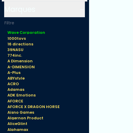
Marques
Wave Corporation
1000toys
16 directions
39NASU
774inc.
A Dimension
A-DIMENSION
A-Plus
ABYstyle
ACRO
Adamas
ADK Emotions
AFORCE
AFORCE X DRAGON HORSE
Aisno Games
Algernon Product
AliceGlint
Alphamax