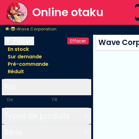
S
Online otaku
Home
›
›
Wave Corporation
Magasin
Wave Corporation
Filtres
Wave Corp
Effacer
En stock
Sur demande
Pré-commande
Réduit
Prix
-
Types de produits
Série