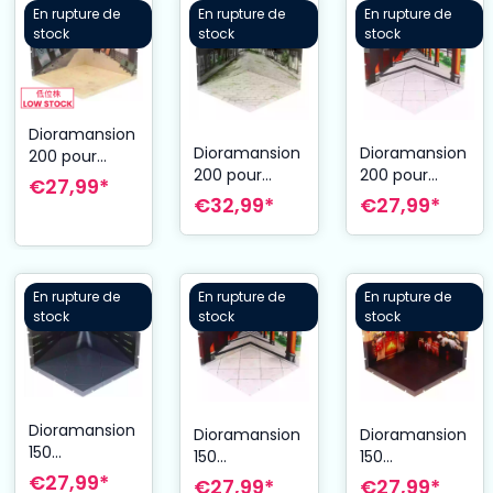
En rupture de
En rupture de
En rupture de
stock
stock
stock
Dioramansion
Dioramansion
Dioramansion
200 pour
200 pour
200 pour
figurines
€27,99*
figurines
figurines
Nendoroid et
€32,99*
€27,99*
Nendoroid et
Nendoroid et
Figma Edo
Figma Town
Figma
Corridor
En rupture de
En rupture de
En rupture de
stock
stock
stock
Dioramansion
Dioramansion
Dioramansion
150
150
150
accessoire
accessoire
accessoire
€27,99*
€27,99*
€27,99*