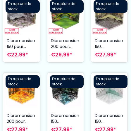
Room (re-
En rupture de
En rupture de
En rupture de
run)
stock
stock
stock
Dioramansion
Dioramansion
Dioramansion
150 pour
200 pour
150
figurines
figurines
accessoire
€22,99*
€29,99*
€27,99*
Nendoroid et
Nendoroid et
pour figurines
Figma Cliffs
Figma Forest
Nendoroid et
Figma
Outdoor Hot
En rupture de
En rupture de
En rupture de
Spring
stock
stock
stock
Dioramansion
Dioramansion
Dioramansion
200 pour
150
150
figurines
accessoire
accessoire
€27,99*
€27,99*
€27,99*