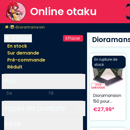
S
Online otaku
Home
›
›
Dioramansion
Magasin
Dioramansion
Filtres
Dioramans
Effacer
En stock
Sur demande
Pré-commande
En rupture de
stock
Réduit
Prix
-
Dioramansion
150 pour
Types de produits
figurines
€27,99*
Nendoroid et
Figma Train
Série
Interior