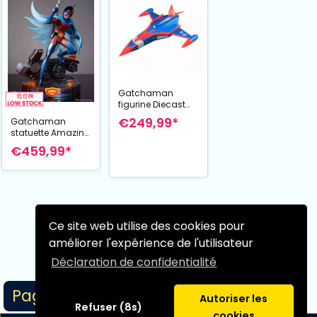
Gatchaman
figurine Diecast
Metal Action God
€249,99*
Gatchaman
Phoenix Anime
statuette Amazing
Color Ver. 20 cm
Art Collection Joe
€459,99*
the Condor, Expert
in Shooting 34 cm
Ce site web utilise des cookies pour
Page suivante
améliorer l'expérience de l'utilisateur
Déclaration de confidentialité
Page 1/1
Autoriser les
Refuser (8s)
cookies