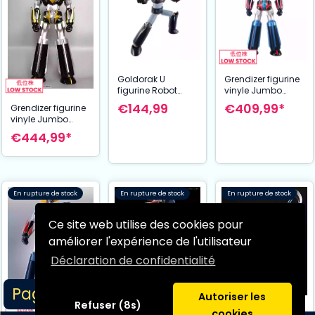
Goldorak U
Grendizer figurine
figurine Robot
vinyle Jumbo
Spirits Side Super
Sofbi Grendizer U
€144,99
€409,99*
Grendizer figurine
Mazinger X & Jet
64 cm
vinyle Jumbo
Scrander X 15 cm
Sofbi Grendizer U
€444,99*
Black & Gold Ver.
64 cm
En rupture de stock
En rupture de stock
En rupture de stock
Ce site web utilise des cookies pour
améliorer l'expérience de l'utilisateur
Déclaration de confidentialité
Grendizer High
Page 1/1
Grade maquette
Autoriser les
1/144 Grendizer
Refuser (8s)
€56,99*
cookies
UFO Robot
Infinitism