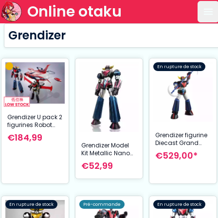
Online otaku
Ou
Grendizer
En rupture de stock
Grendizer U pack 2
figurines Robot
Spirits Spazer &
Grendizer figurine
€184,99
Mazinger Z Side
Diecast Grand
Grendizer Model
Super 15 cm
Action Bigsize
Kit Metallic Nano
€529,00*
Model Grendizer
Puzzle Grendizer U
€52,99
Original Color Ver.
14 cm
50 cm
En rupture de stock
Pré-commande
En rupture de stock