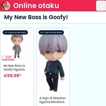
Online otaku
Ou
My New Boss is Goofy!
En rupture de stock
En rupture de stock
My New Boss is
Goofy! figurine
Nendoroid Yusei
€59,99*
Shirosaki 10 cm
A Sign of Affection
figurine Nendoroid
Itsuomi Nagi 10