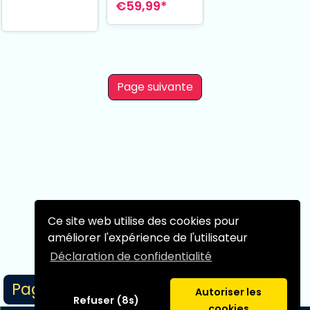
€59,99*
cm
Page suivante
Ce site web utilise des cookies pour
améliorer l'expérience de l'utilisateur
Déclaration de confidentialité
Page 1/1
Autoriser les
Refuser (8s)
cookies