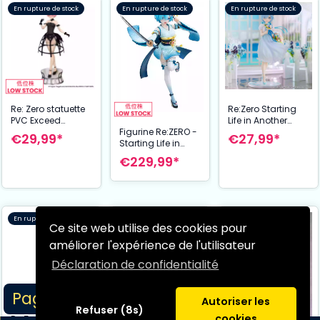
En rupture de stock
En rupture de stock
En rupture de stock
Re: Zero statuette
Re:Zero Starting
PVC Exceed
Life in Another
Figurine Re:ZERO -
Creative Ram
World statuette
€29,99*
€27,99*
Starting Life in
Cage Dress 22 cm
PVC Trio-Try-iT
Another World- 1/7
Rem Bridesmaid
€229,99*
Rem Combat
21 cm
Outfit Ver. 22 cm
En rupture de stock
En rupture de stock
Ce site web utilise des cookies pour
améliorer l'expérience de l'utilisateur
Déclaration de confidentialité
Page 1/15
Autoriser les
Refuser (8s)
cookies
Re:Zero Starting
Re:Zero Starting