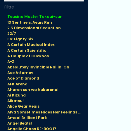
Dress Ver. 23
cm
Teasing Master Takagi-san
13 Sentinels: Aegis Rim
2.5 Dimensional Seduction
22/7
86: Eighty Six
A Certain Magical Index
A Certain Scientific
A Couple of Cuckoos
A-Z
Absolutely Invincible Raijin-Oh
Ace Attorney
Ace of Diamond
AFK Arena
Aharen san wa hakarenai
Ai Kizuna
Aikatsu!
Alice Gear Aegis
Alya Sometimes Hides Her Feelings in Russian
Amagi Brilliant Park
Angel Beats!
Angelic Chaos RE-BOOT!