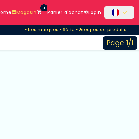
0
ome
Magasin
Panier d'achat
Login
Nos marques
Série
Groupes de produits
Page 1/1