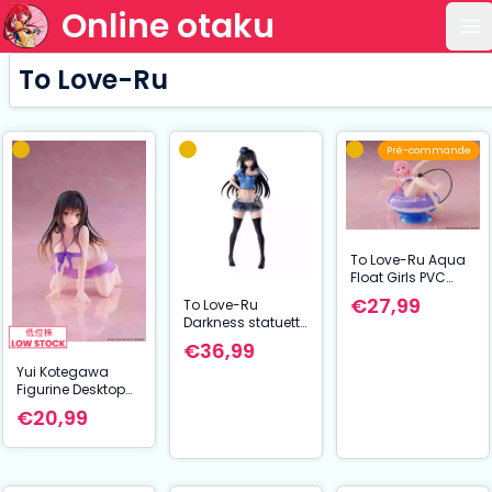
Online otaku
Ou
To Love-Ru
Pré-commande
To Love-Ru Aqua
Float Girls PVC
Figurine Lala 10
€27,99
To Love-Ru
cm
Darkness statuette
PVC Glitter &
€36,99
Glamours Yui
Yui Kotegawa
Kotegawa Police
Figurine Desktop
Version 23 cm
Cute Room wear
€20,99
Ver. To Love Ru
Darkness 13 cm
Taito