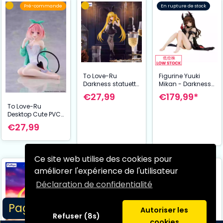
Pré-commande
En rupture de stock
To Love-Ru
Figurine Yuuki
Darkness statuette
Mikan - Darkness
PVC BiCute
Ver. (15 cm) To
€27,99
€179,99*
Bunnies Konjiki no
Love-Ru Darkness
To Love-Ru
Yami 26 cm
- Renewal
Desktop Cute PVC
Package Edition
Figurine Momo
€27,99
(Roomwear Ver.)
13 cm
Ce site web utilise des cookies pour
améliorer l'expérience de l'utilisateur
Déclaration de confidentialité
Page 1/6
Autoriser les
Refuser (8s)
cookies