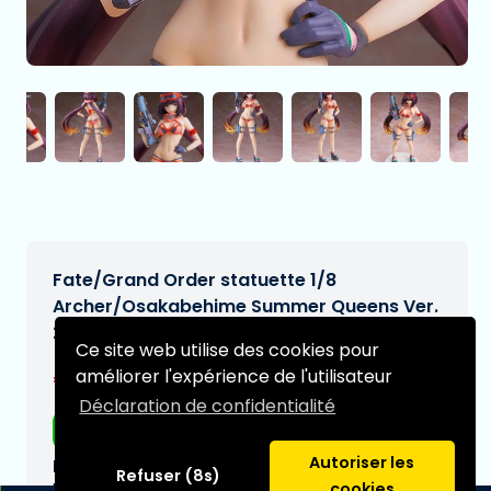
Fate/Grand Order statuette 1/8
Archer/Osakabehime Summer Queens Ver.
21 cm
Ce site web utilise des cookies pour
€223,95
améliorer l'expérience de l'utilisateur
[Sous réserve de modifications]
Déclaration de confidentialité
Livraison gratuite
Autoriser les
Date de livraison prévue:
Refuser (8s)
N/A
cookies