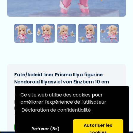
Fate/kaleid liner Prisma Illya figurine
Nendoroid Illyasviel von Einzbern 10 cm
€55,95
Ce site web utilise des cookies pour
[Sous réserve de modifications]
améliorer l'expérience de l'utilisateur
Date de livraison prévue:
N/A
Déclaration de confidentialité
Type:
Autoriser les
Figurines d'anime
Refuser (8s)
cookies