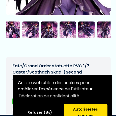
Fate/Grand Order statuette PVC 1/7
Caster/Scathach Skadi (Second
Ascension) 24 cm
Ce site web utilise des cookies pour
€262,95
améliorer l'expérience de l'utilisateur
[Sous réserve de modifications]
Déclaration de confidentialité
Livraison gratuite
Autoriser les
Date de livraison prévue:
Refuser (8s)
N/A
cookies