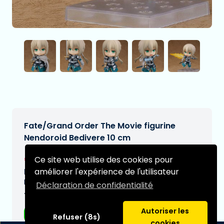
Fate/Grand Order The Movie figurine
Nendoroid Bedivere 10 cm
€57,95
Ce site web utilise des cookies pour
[Sous réserve de modifications]
améliorer l'expérience de l'utilisateur
Date de livraison prévue:
N/A
Déclaration de confidentialité
Type:
Autoriser les
Figurines d'anime
Refuser (8s)
cookies