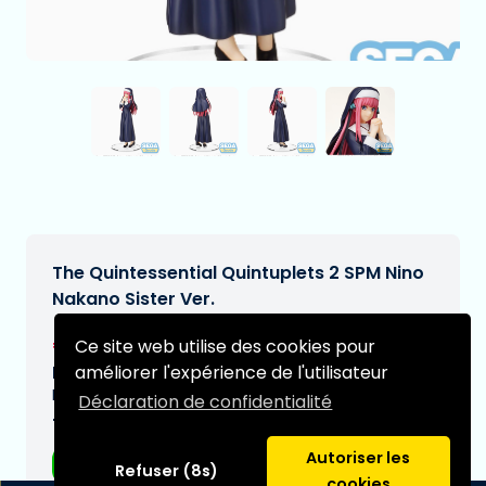
The Quintessential Quintuplets 2 SPM Nino
Nakano Sister Ver.
€29,97
Ce site web utilise des cookies pour
[Sous réserve de modifications]
améliorer l'expérience de l'utilisateur
Date de livraison prévue:
N/A
Déclaration de confidentialité
Type:
Autoriser les
Figurines d'anime
Refuser (8s)
cookies