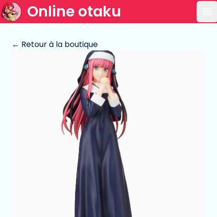
Online otaku
Ou
← Retour à la boutique