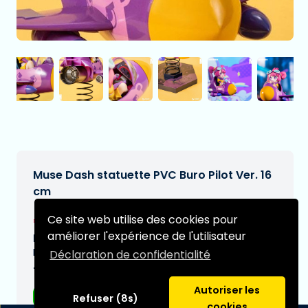
Muse Dash statuette PVC Buro Pilot Ver. 16
cm
€69,95
Ce site web utilise des cookies pour
[Sous réserve de modifications]
améliorer l'expérience de l'utilisateur
Date de livraison prévue:
N/A
Déclaration de confidentialité
Type:
Autoriser les
Figurines d'anime
Refuser (8s)
cookies