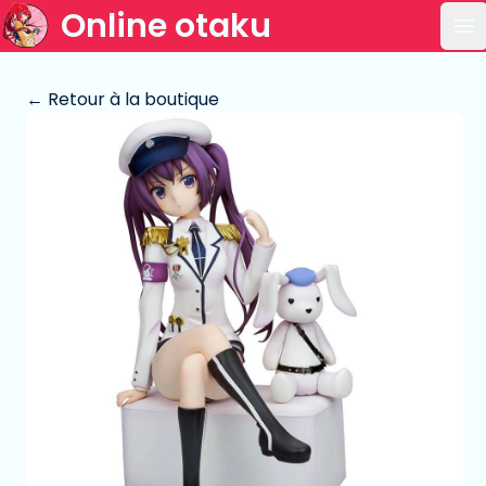
Online otaku
Ou
← Retour à la boutique