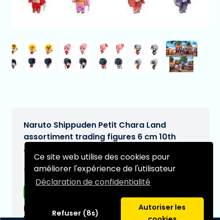
Naruto Shippuden Petit Chara Land
assortiment trading figures 6 cm 10th
Anniversary Ver. (10)
Ce site web utilise des cookies pour
€118,97
améliorer l'expérience de l'utilisateur
[Sous réserve de modifications]
Déclaration de confidentialité
Livraison gratuite
Autoriser les
Date de livraison prévue:
Refuser (8s)
N/A
cookies