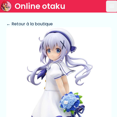
Online otaku
Ou
← Retour à la boutique