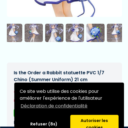
Is the Order a Rabbit statuette PVC 1/7
Chino (Summer Uniform) 21 cm
€146,38€182,97
Ce site web utilise des cookies pour
[Sous réserve de
améliorer l'expérience de l'utilisateur
modifications]
Déclaration de confidentialité
Livraison gratuite
Autoriser les
Date de livraison prévue:
Refuser (8s)
cookies